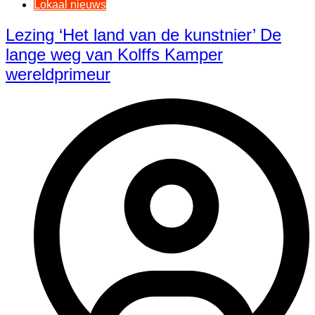
Lokaal nieuws
Lezing ‘Het land van de kunstnier’ De
lange weg van Kolffs Kamper
wereldprimeur