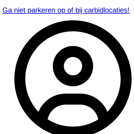
Ga niet parkeren op of bij carbidlocaties!