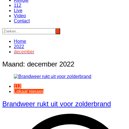
Religie
112
Live
Video
Contact
Home
2022
december
Maand:
december 2022
112
Lokaal nieuws
Brandweer rukt uit voor zolderbrand