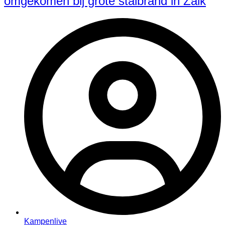
omgekomen bij grote stalbrand in Zalk
Kampenlive