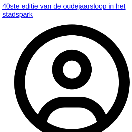
40ste editie van de oudejaarsloop in het
stadspark