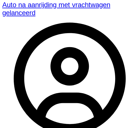
Auto na aanrijding met vrachtwagen
gelanceerd