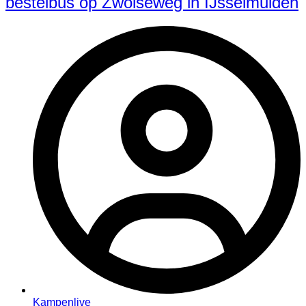
bestelbus op Zwolseweg in IJsselmuiden
Kampenlive