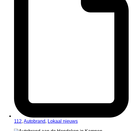
112
,
Autobrand
,
Lokaal nieuws