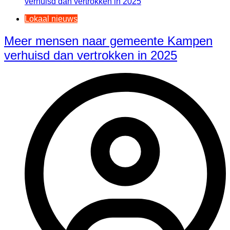
Lokaal nieuws
Meer mensen naar gemeente Kampen
verhuisd dan vertrokken in 2025