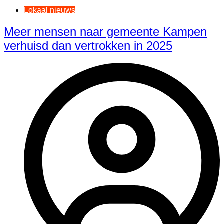
Lokaal nieuws
Meer mensen naar gemeente Kampen
verhuisd dan vertrokken in 2025