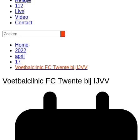
Religie
112
Live
Video
Contact
Home
2022
april
17
Voetbalclinic FC Twente bij IJVV
Voetbalclinic FC Twente bij IJVV