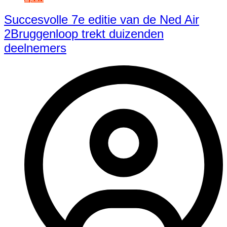
Succesvolle 7e editie van de Ned Air
2Bruggenloop trekt duizenden
deelnemers