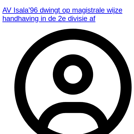
AV Isala’96 dwingt op magistrale wijze
handhaving in de 2e divisie af